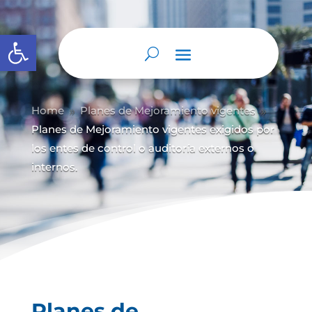
Abrir barra de herramientas
Home
Planes de Mejoramiento vigentes
9
9
Planes de Mejoramiento vigentes exigidos por
los entes de control o auditoría externos o
internos.
Planes de