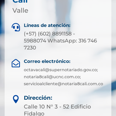
Valle
Líneas de atención:

(+57) (602) 8891158 -
5988074 WhatsApp: 316 746
7230
Correo electrónico:

octavacali@supernotariado.gov.co;
notaria8cali@ucnc.com.co;
servicioalcliente@notaria8cali.com.co
Dirección:

Calle 10 N° 3 - 52 Edificio
Fidalgo