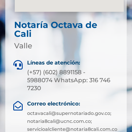
Notaría Octava de
Cali
Valle
Líneas de atención:

(+57) (602) 8891158 -
5988074 WhatsApp: 316 746
7230
Correo electrónico:

octavacali@supernotariado.gov.co;
notaria8cali@ucnc.com.co;
servicioalcliente@notaria8cali.com.co