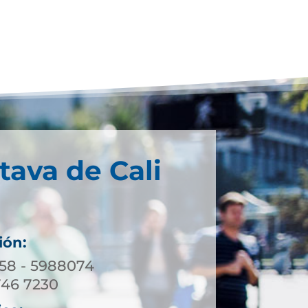
tava de Cali
ión:
158 - 5988074
746 7230