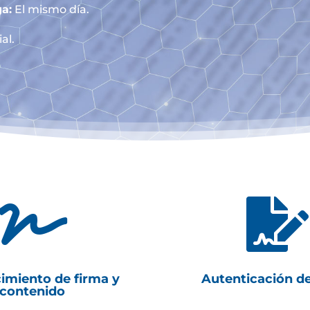
a:
El mismo día.
al.


imiento de firma y
Autenticación d
contenido