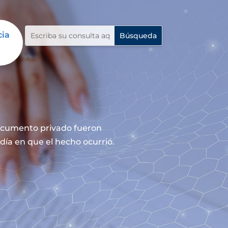
cia
documento privado fueron
día en que el hecho ocurrió.