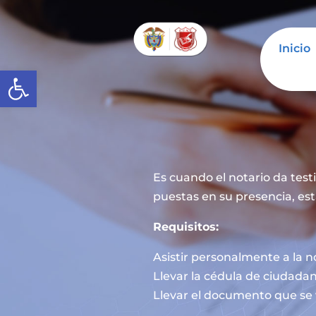
Inicio
Abrir barra de herramientas
Es cuando el notario da tes
puestas en su presencia, est
Requisitos:
Asistir personalmente a la n
Llevar la cédula de ciudadan
Llevar el documento que se 