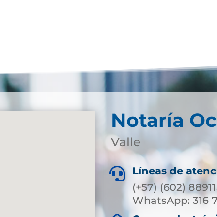
Notaría Oc
Valle
Líneas de atenc

(+57) (602) 8891
WhatsApp: 316 