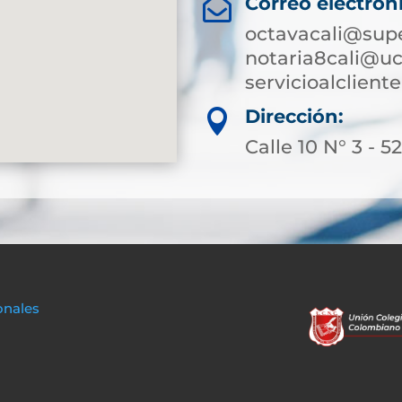
Correo electrón

octavacali@supe
notaria8cali@uc
servicioalclien
Dirección:

Calle 10 N° 3 - 5
onales