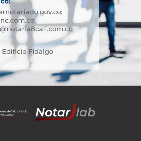
ico:
rnotariado.gov.co;
nc.com.co;
te@notaria8cali.com.co
2 Edificio Fidalgo