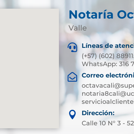
Notaría Oc
Valle
Líneas de atenc

(+57) (602) 8891
WhatsApp: 316 
Correo electrón

octavacali@supe
notaria8cali@uc
servicioalclien
Dirección:

Calle 10 N° 3 - 5