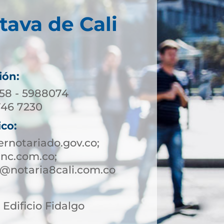
tava de Cali
ión:
158 - 5988074
746 7230
ico:
rnotariado.gov.co;
nc.com.co;
te@notaria8cali.com.co
2 Edificio Fidalgo