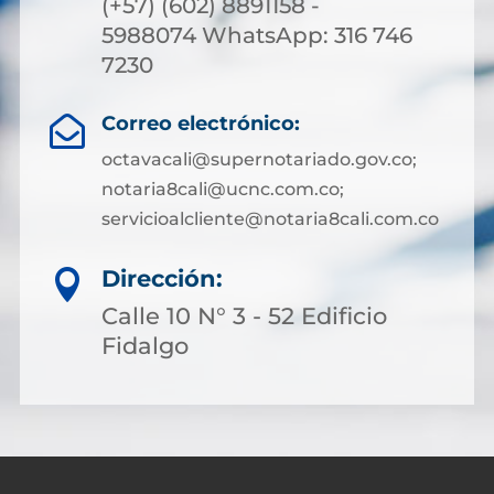
(+57) (602) 8891158 -
5988074 WhatsApp: 316 746
7230
Correo electrónico:

octavacali@supernotariado.gov.co;
notaria8cali@ucnc.com.co;
servicioalcliente@notaria8cali.com.co
Dirección:

Calle 10 N° 3 - 52 Edificio
Fidalgo