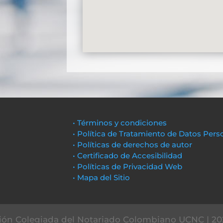
• Términos y condiciones
• Política de Tratamiento de Datos Pers
• Políticas de derechos de autor
• Certificado de Accesibilidad
• Políticas de Privacidad Web
• Mapa del Sitio
ón Colegiada del Notariado Colombiano UCNC | 20