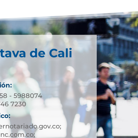
tava de Cali
ión:
158 - 5988074
746 7230
ico:
rnotariado.gov.co;
nc.com.co;