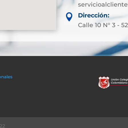
servicioalclien
Dirección:

Calle 10 N° 3 - 5
onales
22