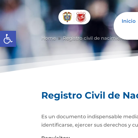
Inicio
Abrir barra de herramientas
Home
Registro civil de nacimiento
R
9
9
Registro Civil de N
Es un documento indispensable mediante
identificarse, ejercer sus derechos y c