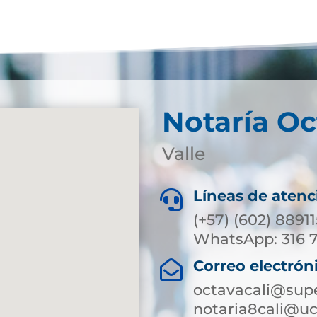
Notaría Oc
Valle
Líneas de atenc

(+57) (602) 8891
WhatsApp: 316 
Correo electrón

octavacali@supe
notaria8cali@uc