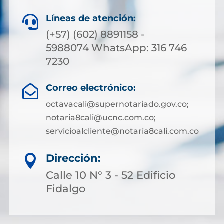
Líneas de atención:

(+57) (602) 8891158 -
5988074 WhatsApp: 316 746
7230
Correo electrónico:

octavacali@supernotariado.gov.co;
notaria8cali@ucnc.com.co;
servicioalcliente@notaria8cali.com.co
Dirección:

Calle 10 N° 3 - 52 Edificio
Fidalgo