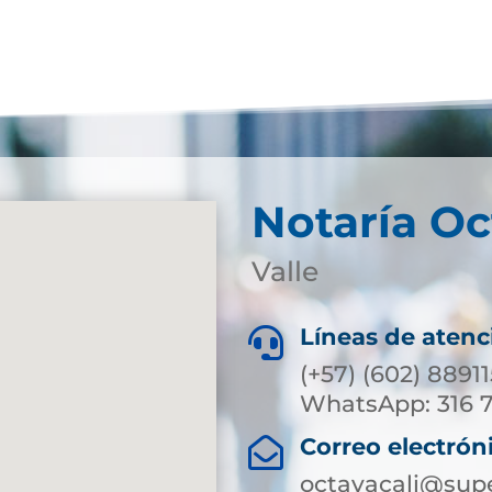
Notaría Oc
Valle
Líneas de atenc

(+57) (602) 8891
WhatsApp: 316 
Correo electrón

octavacali@supe