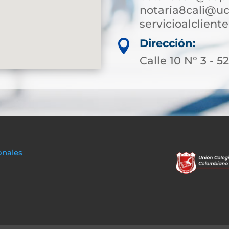
notaria8cali@uc
servicioalclien
Dirección:

Calle 10 N° 3 - 5
onales