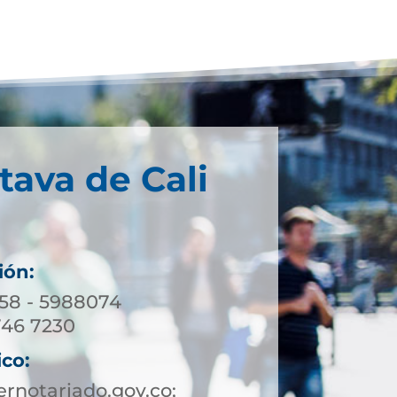
tava de Cali
ión:
158 - 5988074
746 7230
ico:
rnotariado.gov.co;