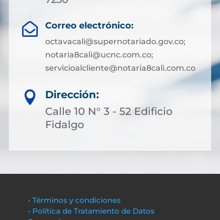
Correo electrónico:

octavacali@supernotariado.gov.co;
notaria8cali@ucnc.com.co;
servicioalcliente@notaria8cali.com.co
Dirección:

Calle 10 N° 3 - 52 Edificio
Fidalgo
• Términos y condiciones
• Política de Tratamiento de Datos