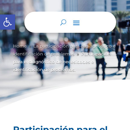
Abrir barra de herramientas
Home
La participación para el diagnóstico e
9
identificación de problemas
Participación
9
para el diagnóstico de necesidades e
identificación de problemas.
Participación para el