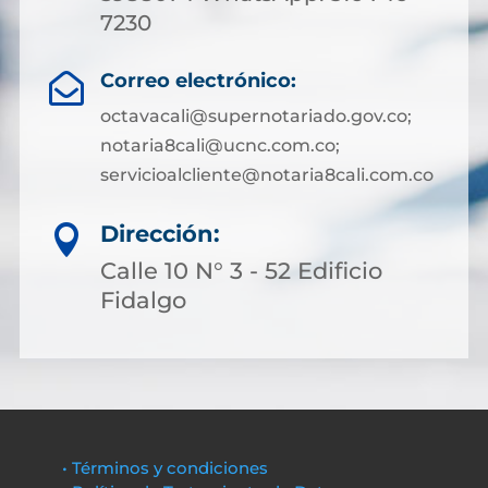
7230
Correo electrónico:

octavacali@supernotariado.gov.co;
notaria8cali@ucnc.com.co;
servicioalcliente@notaria8cali.com.co
Dirección:

Calle 10 N° 3 - 52 Edificio
Fidalgo
• Términos y condiciones