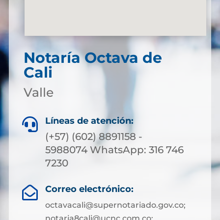
Notaría Octava de
Cali
Valle
Líneas de atención:

(+57) (602) 8891158 -
5988074 WhatsApp: 316 746
7230
Correo electrónico:

octavacali@supernotariado.gov.co;
notaria8cali@ucnc.com.co;