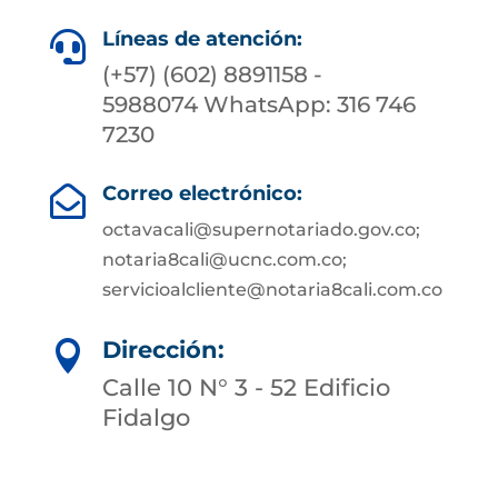
Líneas de atención:

(+57) (602) 8891158 -
5988074 WhatsApp: 316 746
7230
Correo electrónico:

octavacali@supernotariado.gov.co;
notaria8cali@ucnc.com.co;
servicioalcliente@notaria8cali.com.co
Dirección:

Calle 10 N° 3 - 52 Edificio
Fidalgo