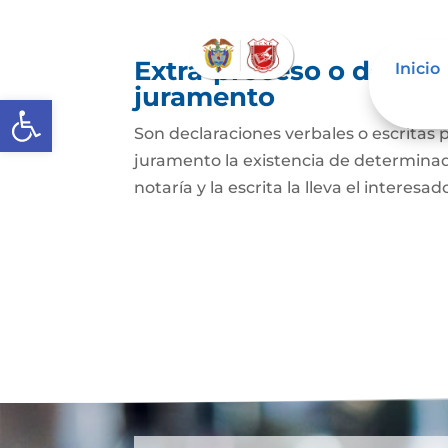
Extra-proceso o declar
Inicio
juramento
Abrir barra de herramientas
Son declaraciones verbales o escritas 
juramento la existencia de determinado
notaría y la escrita la lleva el interesa