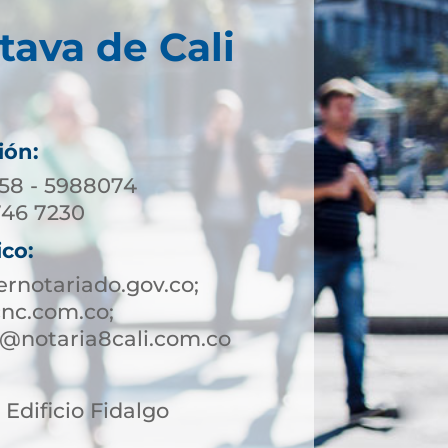
tava de Cali
ión:
158 - 5988074
746 7230
ico:
rnotariado.gov.co;
nc.com.co;
te@notaria8cali.com.co
2 Edificio Fidalgo