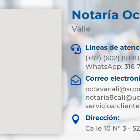
Notaría Oc
Valle
Líneas de atenc

(+57) (602) 8891
WhatsApp: 316 
Correo electrón

octavacali@supe
notaria8cali@uc
servicioalclien
Dirección:

Calle 10 N° 3 - 5