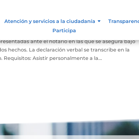
ación bajo la gravedad de
Atención y servicios a la ciudadanía
Transparen
Participa
presentadas ante el notario en las que se asegura bajo
s hechos. La declaración verbal se transcribe en la
do. Requisitos: Asistir personalmente a la...