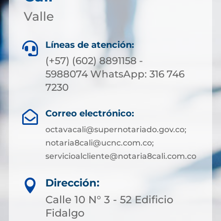
Valle
Líneas de atención:

(+57) (602) 8891158 -
5988074 WhatsApp: 316 746
7230
Correo electrónico:

octavacali@supernotariado.gov.co;
notaria8cali@ucnc.com.co;
servicioalcliente@notaria8cali.com.co
Dirección:

Calle 10 N° 3 - 52 Edificio
Fidalgo