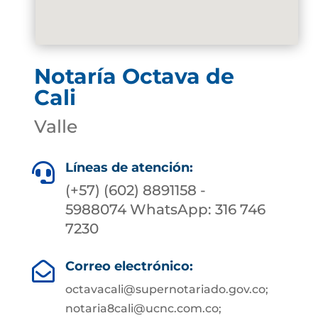
Notaría Octava de
Cali
Valle
Líneas de atención:

(+57) (602) 8891158 -
5988074 WhatsApp: 316 746
7230
Correo electrónico:

octavacali@supernotariado.gov.co;
notaria8cali@ucnc.com.co;