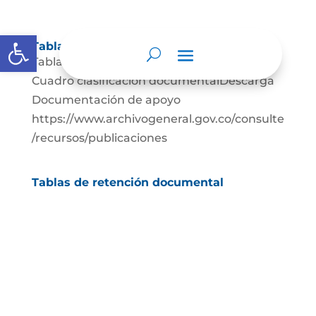
Abrir barra de herramientas
Tablas de retención documental
Tablas de Retención documental Descarga
Cuadro clasificación documentalDescarga
Documentación de apoyo
https://www.archivogeneral.gov.co/consulte
/recursos/publicaciones
Tablas de retención documental