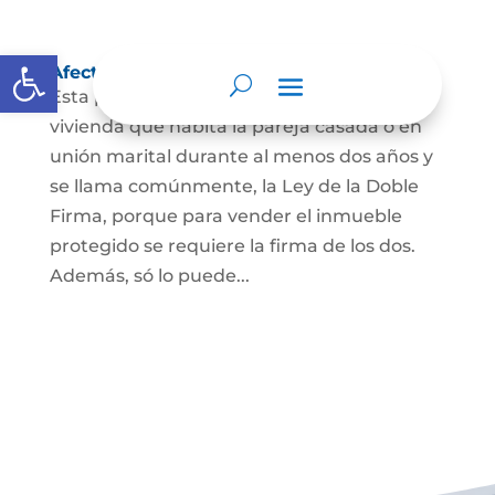
Abrir barra de herramientas
Afectación a Vivienda familiar
Esta protección la ordena la ley sobre la
vivienda que habita la pareja casada o en
unión marital durante al menos dos años y
se llama comúnmente, la Ley de la Doble
Firma, porque para vender el inmueble
protegido se requiere la firma de los dos.
Además, só lo puede...