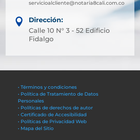
servicioalcliente@notaria8cali.com.co
Dirección:

Calle 10 N° 3 - 52 Edificio
Fidalgo
• Términos y condiciones
• Política de Tratamiento de Datos
Personales
• Políticas de derechos de autor
• Certificado de Accesibilidad
• Políticas de Privacidad Web
• Mapa del Sitio