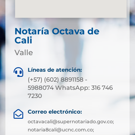
Notaría Octava de
Cali
Valle
Líneas de atención:

(+57) (602) 8891158 -
5988074 WhatsApp: 316 746
7230
Correo electrónico:

octavacali@supernotariado.gov.co;
notaria8cali@ucnc.com.co;