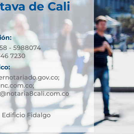
tava de Cali
ión:
158 - 5988074
746 7230
ico:
rnotariado.gov.co;
nc.com.co;
te@notaria8cali.com.co
2 Edificio Fidalgo