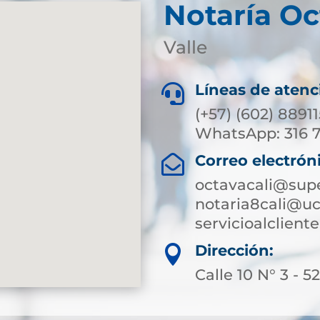
Notaría Oc
Valle
Líneas de atenc

(+57) (602) 8891
WhatsApp: 316 
Correo electrón

octavacali@supe
notaria8cali@uc
servicioalclien
Dirección:

Calle 10 N° 3 - 5