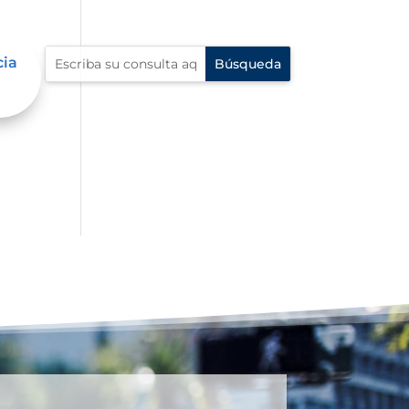
cia
 en