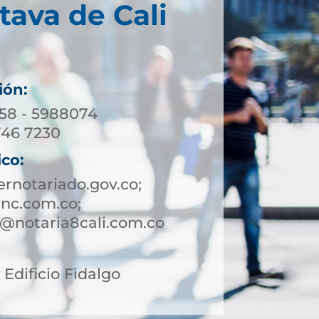
tava de Cali
ión:
158 - 5988074
746 7230
ico:
rnotariado.gov.co;
nc.com.co;
te@notaria8cali.com.co
2 Edificio Fidalgo