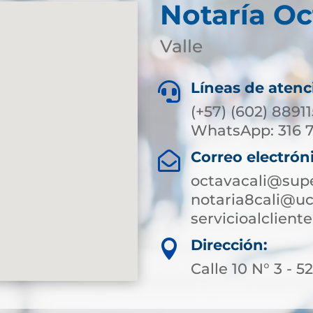
Notaría Oc
Valle
Líneas de atenc

(+57) (602) 8891
WhatsApp: 316 
Correo electrón

octavacali@supe
notaria8cali@uc
servicioalclien
Dirección:

Calle 10 N° 3 - 5