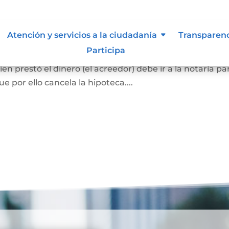
ca
Atención y servicios a la ciudadanía
Transparen
Participa
el bien hipotecado debe pagar la totalidad de la deuda
en prestó el dinero (el acreedor) debe ir a la notaría pa
 por ello cancela la hipoteca....