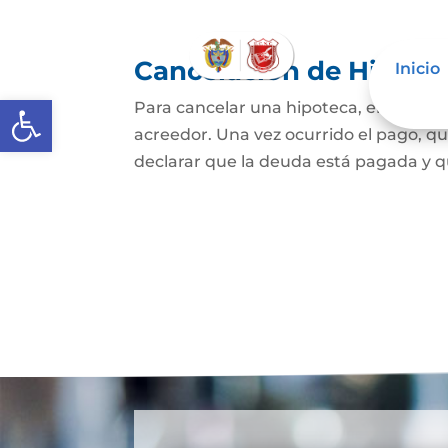
Cancelación de Hipote
Inicio
Abrir barra de herramientas
Para cancelar una hipoteca, el dueño d
acreedor. Una vez ocurrido el pago, qui
declarar que la deuda está pagada y que