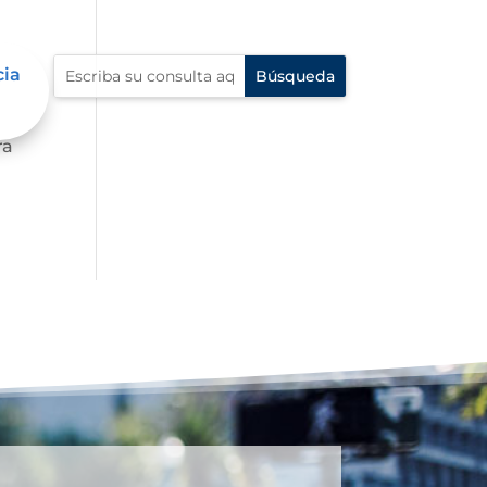
cia
 al
ra