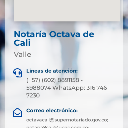
Notaría Octava de
Cali
Valle
Líneas de atención:

(+57) (602) 8891158 -
5988074 WhatsApp: 316 746
7230
Correo electrónico:

octavacali@supernotariado.gov.co;
notaria8cali@ucnc.com.co;