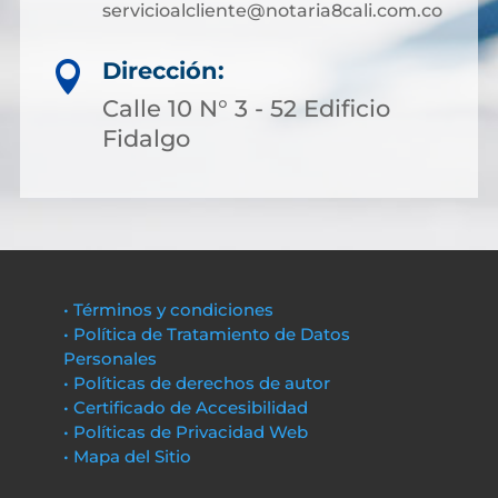
servicioalcliente@notaria8cali.com.co
Dirección:

Calle 10 N° 3 - 52 Edificio
Fidalgo
• Términos y condiciones
• Política de Tratamiento de Datos
Personales
• Políticas de derechos de autor
• Certificado de Accesibilidad
• Políticas de Privacidad Web
• Mapa del Sitio