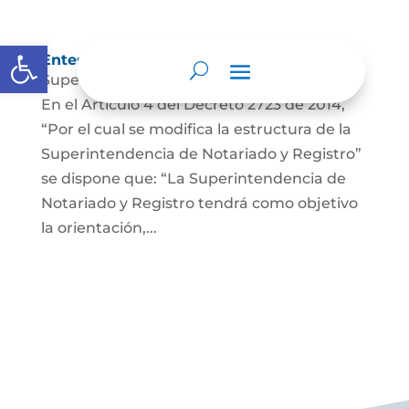
Abrir barra de herramientas
Entes y autoridades que lo vigilan
Superintendencia de Notariado y Registro
En el Artículo 4 del Decreto 2723 de 2014,
“Por el cual se modifica la estructura de la
Superintendencia de Notariado y Registro”
se dispone que: “La Superintendencia de
Notariado y Registro tendrá como objetivo
la orientación,...