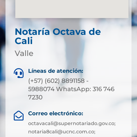
Notaría Octava de
Cali
Valle
Líneas de atención:

(+57) (602) 8891158 -
5988074 WhatsApp: 316 746
7230
Correo electrónico:

octavacali@supernotariado.gov.co;
notaria8cali@ucnc.com.co;