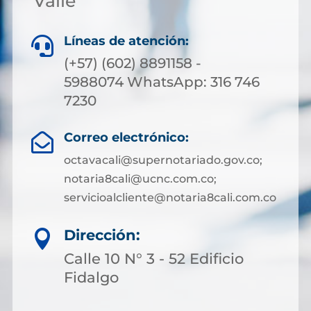
Valle
Líneas de atención:

(+57) (602) 8891158 -
5988074 WhatsApp: 316 746
7230
Correo electrónico:

octavacali@supernotariado.gov.co;
notaria8cali@ucnc.com.co;
servicioalcliente@notaria8cali.com.co
Dirección:

Calle 10 N° 3 - 52 Edificio
Fidalgo