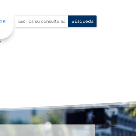
cia
mbre
y