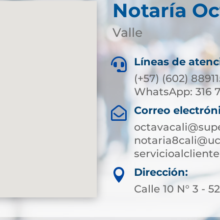
Notaría Oc
Valle
Líneas de atenc

(+57) (602) 8891
WhatsApp: 316 
Correo electrón

octavacali@supe
notaria8cali@uc
servicioalclien
Dirección:

Calle 10 N° 3 - 5