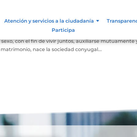
Atención y servicios a la ciudadanía
Transparen
Participa
 juez o notario, por el cual se unen legalmente un ho
exo, con el fin de vivir juntos, auxiliarse mutuamente 
l matrimonio, nace la sociedad conyugal...