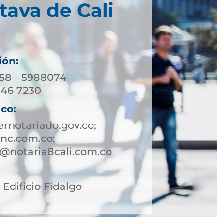
tava de Cali
ión:
158 - 5988074
746 7230
ico:
rnotariado.gov.co;
nc.com.co;
te@notaria8cali.com.co
2 Edificio Fidalgo