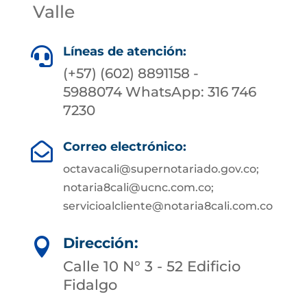
Valle
Líneas de atención:

(+57) (602) 8891158 -
5988074 WhatsApp: 316 746
7230
Correo electrónico:

octavacali@supernotariado.gov.co;
notaria8cali@ucnc.com.co;
servicioalcliente@notaria8cali.com.co
Dirección:

Calle 10 N° 3 - 52 Edificio
Fidalgo