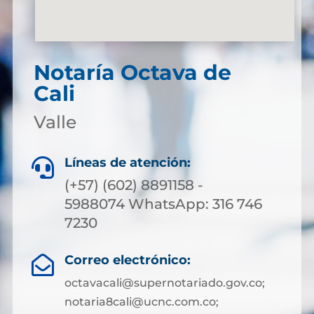
Notaría Octava de
Cali
Valle
Líneas de atención:

(+57) (602) 8891158 -
5988074 WhatsApp: 316 746
7230
Correo electrónico:

octavacali@supernotariado.gov.co;
notaria8cali@ucnc.com.co;