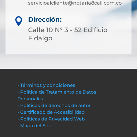
servicioalcliente@notaria8cali.com.co
Dirección:

Calle 10 N° 3 - 52 Edificio
Fidalgo
• Términos y condiciones
• Política de Tratamiento de Datos
Personales
• Políticas de derechos de autor
• Certificado de Accesibilidad
• Políticas de Privacidad Web
• Mapa del Sitio