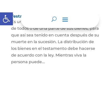
Abrir barra de herramientas
Testamento
Es un acto por el cual una persona dispone
de todos o de una parte de sus bienes, para
que así sea tenido en cuenta después de su
muerte en la sucesión. La distribución de
los bienes en el testamento debe hacerse
de acuerdo con la ley. Mientras viva la
persona puede...