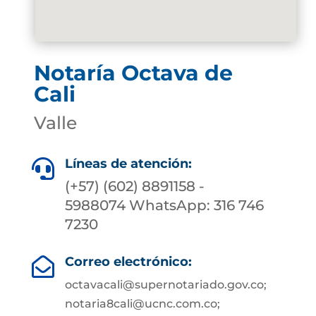
Notaría Octava de
Cali
Valle
Líneas de atención:

(+57) (602) 8891158 -
5988074 WhatsApp: 316 746
7230
Correo electrónico:

octavacali@supernotariado.gov.co;
notaria8cali@ucnc.com.co;