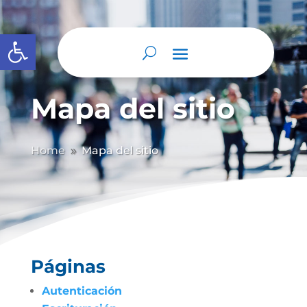
Abrir barra de herramientas
Mapa del sitio
Home
Mapa del sitio
9
Páginas
Autenticación