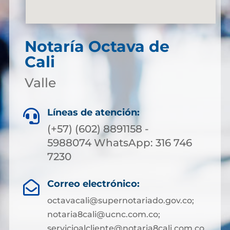
Notaría Octava de
Cali
Valle
Líneas de atención:

(+57) (602) 8891158 -
5988074 WhatsApp: 316 746
7230
Correo electrónico:

octavacali@supernotariado.gov.co;
notaria8cali@ucnc.com.co;
servicioalcliente@notaria8cali.com.co